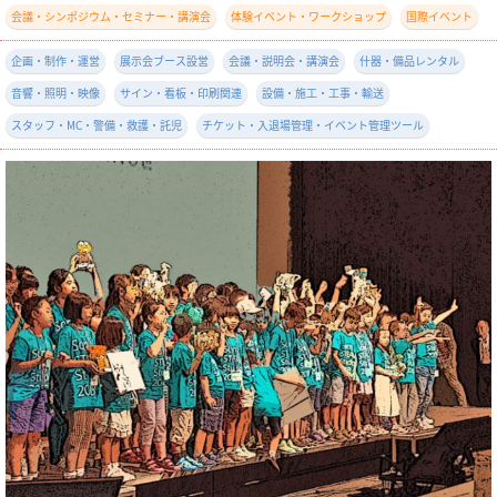
会議・シンポジウム・セミナー・講演会
体験イベント・ワークショップ
国際イベント
企画・制作・運営
展示会ブース設営
会議・説明会・講演会
什器・備品レンタル
音響・照明・映像
サイン・看板・印刷関連
設備・施工・工事・輸送
スタッフ・MC・警備・救護・託児
チケット・入退場管理・イベント管理ツール