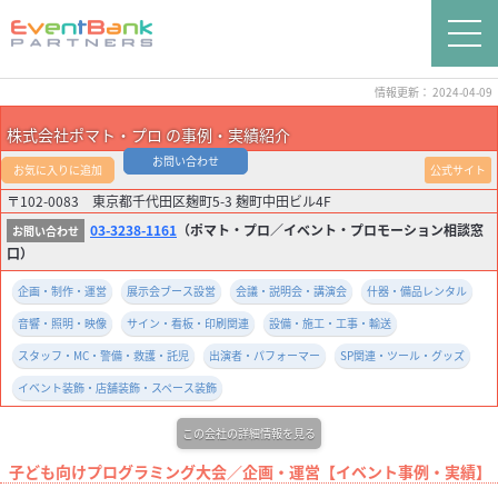
情報更新： 2024-04-09
株式会社ポマト・プロ の事例・実績紹介
お問い合わせ
お気に入りに追加
公式サイト
〒102-0083 東京都千代田区麹町5-3 麹町中田ビル4F
03-3238-1161
（ポマト・プロ／イベント・プロモーション相談窓
口）
企画・制作・運営
展示会ブース設営
会議・説明会・講演会
什器・備品レンタル
音響・照明・映像
サイン・看板・印刷関連
設備・施工・工事・輸送
スタッフ・MC・警備・救護・託児
出演者・パフォーマー
SP関連・ツール・グッズ
イベント装飾・店舗装飾・スペース装飾
この会社の詳細情報を見る
子ども向けプログラミング大会／企画・運営【イベント事例・実績】