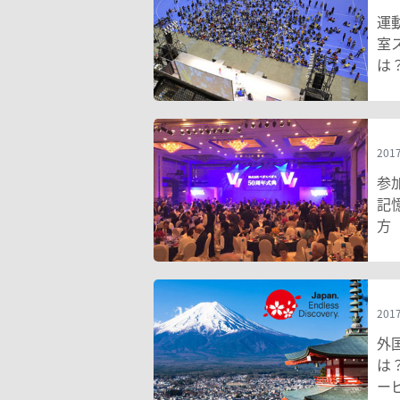
運
室
は
2017
参
記
方
2017
外
は
ー