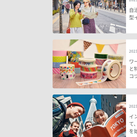
自
型
2023
ワ
と
コ
2023
イ
て
を