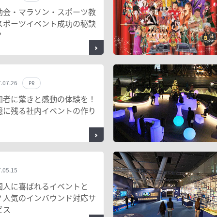
動会・マラソン・スポーツ教
スポーツイベント成功の秘訣
？
.07.26
PR
加者に驚きと感動の体験を！
憶に残る社内イベントの作り
.05.15
国人に喜ばれるイベントと
？人気のインバウンド対応サ
ビス