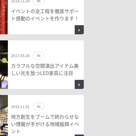
2018.11.28
PR
イベントの全工程を徹底サポー
ト感動のイベントを作ります！
2017.05.26
PR
カラフルな空間演出アイテム美
しい光を放つLED家具に注目
2016.11.01
PR
地方創生をブームで終わらせな
い博展が手がける地域振興イベ
ント