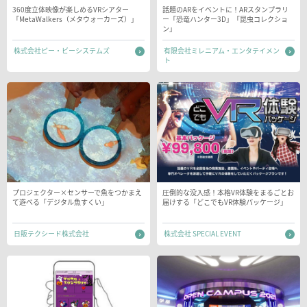
360度立体映像が楽しめるVRシアター
話題のARをイベントに！ARスタンプラリ
「MetaWalkers（メタウォーカーズ）」
ー「恐竜ハンター3D」「昆虫コレクショ
ン」
株式会社ピー・ビーシステムズ
有限会社ミレニアム・エンタテイメン
ト
プロジェクター×センサーで魚をつかまえ
圧倒的な没入感！本格VR体験をまるごとお
て遊べる「デジタル魚すくい」
届けする「どこでもVR体験パッケージ」
日販テクシード株式会社
株式会社 SPECIAL EVENT