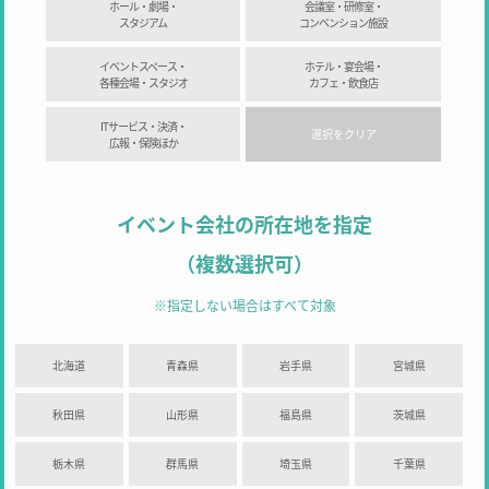
ホール・劇場・
会議室・研修室・
スタジアム
コンベンション施設
イベントスペース・
ホテル・宴会場・
各種会場・スタジオ
カフェ・飲食店
ITサービス・決済・
選択をクリア
広報・保険ほか
イベント会社の所在地を指定
（複数選択可）
※指定しない場合はすべて対象
北海道
青森県
岩手県
宮城県
秋田県
山形県
福島県
茨城県
栃木県
群馬県
埼玉県
千葉県