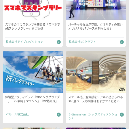
スマホの中にスタンプを集める「スマホで
バーチャルな展示空間、クオリティの高い
ARスタンプラリー」をご提供
オリジナルVRブースを制作します
株式会社アイプロダクション
株式会社MCクラフト
体験型アクティビティ「VRハンググライダ
スケール感、空気感をリアルに感じられる
ー」「VR車椅子マラソン」「VR熱気球」
360度パースの制作はおまかせください
バルール株式会社
6-dimension（シックスディメンショ
ン）