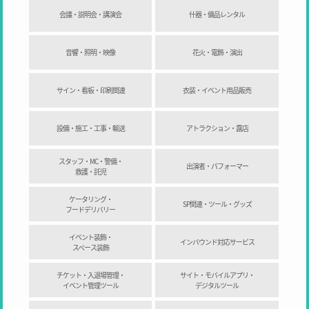
会議・説明会・講演会
什器・備品レンタル
音響・照明・映像
花火・電飾・演出
サイン・看板・印刷関連
衣装・イベント用品販売
設備・施工・工事・輸送
アトラクション・露店
スタッフ・MC・警備・
出演者・パフォーマー
救護・託児
ケータリング・
SP関連・ツール・グッズ
フードデリバリー
イベント装飾・
インバウンド対応サービス
スペース装飾
チケット・入退場管理・
サイト・モバイルアプリ・
イベント管理ツール
デジタルツール