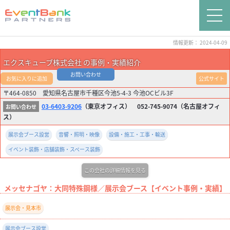
情報更新： 2024-04-09
エクスキューブ株式会社 の事例・実績紹介
お問い合わせ
お気に入りに追加
公式サイト
〒464-0850 愛知県名古屋市千種区今池5-4-3 今池OCビル3F
03-6403-9206
（東京オフィス） 052-745-9074（名古屋オフィ
ス）
展示会ブース設営
音響・照明・映像
設備・施工・工事・輸送
イベント装飾・店舗装飾・スペース装飾
この会社の詳細情報を見る
メッセナゴヤ：大同特殊鋼様／展示会ブース【イベント事例・実績】
展示会・見本市
展示会ブース設営