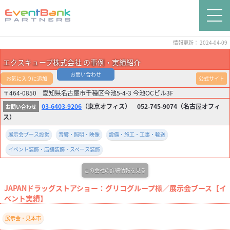
情報更新： 2024-04-09
エクスキューブ株式会社 の事例・実績紹介
お問い合わせ
お気に入りに追加
公式サイト
〒464-0850 愛知県名古屋市千種区今池5-4-3 今池OCビル3F
03-6403-9206
（東京オフィス） 052-745-9074（名古屋オフィ
ス）
展示会ブース設営
音響・照明・映像
設備・施工・工事・輸送
イベント装飾・店舗装飾・スペース装飾
この会社の詳細情報を見る
JAPANドラッグストアショー：グリコグループ様／展示会ブース【イ
ベント実績】
展示会・見本市