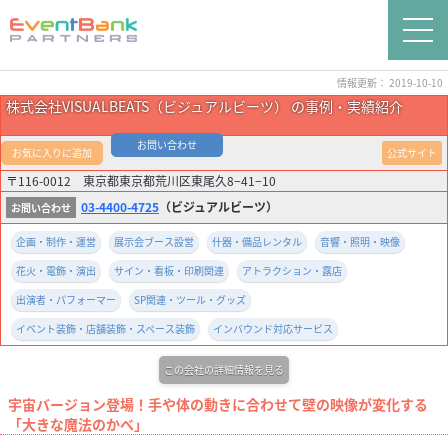
情報更新： 2019-10-10
株式会社VISUALBEATS（ビジュアルビーツ） の事例・実績紹介
お問い合わせ
お気に入りに追加
公式サイト
〒116-0012 東京都東京都荒川区東尾久8−41−10
03-4400-4725
（ビジュアルビーツ）
企画・制作・運営
展示会ブース設営
什器・備品レンタル
音響・照明・映像
花火・電飾・演出
サイン・看板・印刷関連
アトラクション・露店
出演者・パフォーマー
SP関連・ツール・グッズ
イベント装飾・店舗装飾・スペース装飾
インバウンド対応サービス
この会社の詳細情報を見る
宇宙バージョン登場！手や体の動きに合わせて壁の映像が変化する
「大きな魔法のかべ」