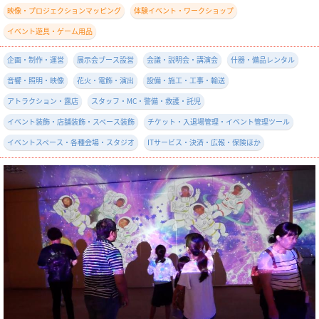
映像・プロジェクションマッピング
体験イベント・ワークショップ
イベント遊具・ゲーム用品
企画・制作・運営
展示会ブース設営
会議・説明会・講演会
什器・備品レンタル
音響・照明・映像
花火・電飾・演出
設備・施工・工事・輸送
アトラクション・露店
スタッフ・MC・警備・救護・託児
イベント装飾・店舗装飾・スペース装飾
チケット・入退場管理・イベント管理ツール
イベントスペース・各種会場・スタジオ
ITサービス・決済・広報・保険ほか