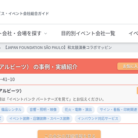
ビス・イベント会社総合ガイド
ト会社・会場を探す
目的別イベント会社一覧
イ
【JAPAN FOUNDATION SÃO PAULO】和太鼓演奏コラボマッピン
ジュアルビーツ） の事例・実績紹介
お気に入
41−10
アルビーツ）
・備品レンタル
音響・照明・映像
花火・電飾・演出
サイン・看板・印刷関連
ズ
イベント装飾・店舗装飾・スペース装飾
インバウンド対応サービス
この会社の詳細情報を見る