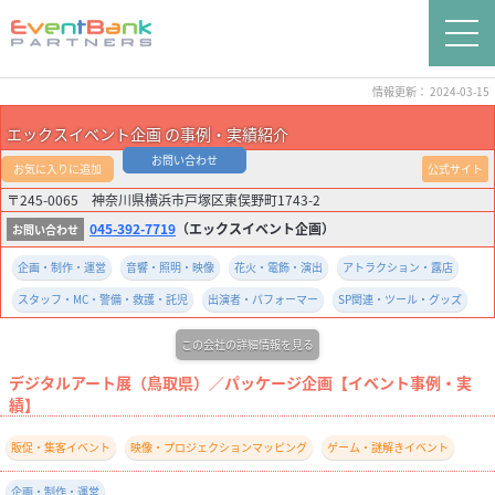
情報更新： 2024-03-15
エックスイベント企画 の事例・実績紹介
お問い合わせ
お気に入りに追加
公式サイト
〒245-0065 神奈川県横浜市戸塚区東俣野町1743-2
045-392-7719
（エックスイベント企画）
企画・制作・運営
音響・照明・映像
花火・電飾・演出
アトラクション・露店
スタッフ・MC・警備・救護・託児
出演者・パフォーマー
SP関連・ツール・グッズ
この会社の詳細情報を見る
デジタルアート展（鳥取県）／パッケージ企画【イベント事例・実
績】
販促・集客イベント
映像・プロジェクションマッピング
ゲーム・謎解きイベント
企画・制作・運営