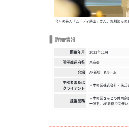
今月の芸人「ムーディ勝山」さん。お馴染みの
詳細情報
開催年月
2022年11月
開催都道府県
東京都
会場
AP新橋 Kルーム
主催者または
吉本興業株式会社・株式
クライアント
吉本興業さんとの共同企
担当業務
一弾を、AP新橋で開催い