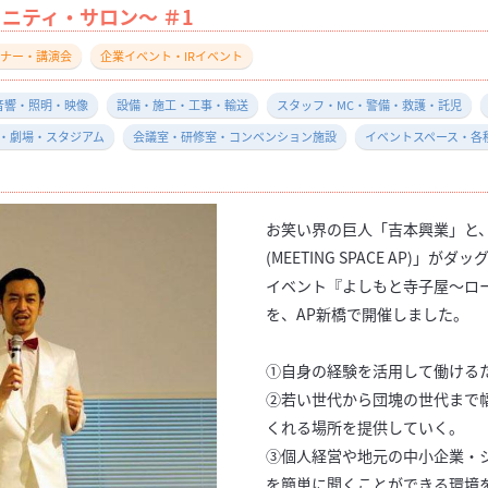
ニティ・サロン～ ＃1
ナー・講演会
企業イベント・IRイベント
音響・照明・映像
設備・施工・工事・輸送
スタッフ・MC・警備・救護・託児
・劇場・スタジアム
会議室・研修室・コンベンション施設
イベントスペース・各
お笑い界の巨人「吉本興業」と
(MEETING SPACE AP)
イベント『よしもと寺子屋～ロ
を、AP新橋で開催しました。
①自身の経験を活用して働ける
②若い世代から団塊の世代まで
くれる場所を提供していく。
③個人経営や地元の中小企業・
を簡単に聞くことができる環境