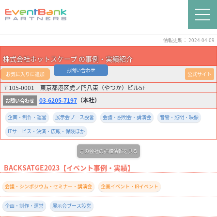
情報更新： 2024-04-09
株式会社ホットスケープ の事例・実績紹介
お問い合わせ
お気に入りに追加
公式サイト
〒105-0001 東京都港区虎ノ門八束（やつか）ビル5F
03-6205-7197
（本社）
企画・制作・運営
展示会ブース設営
会議・説明会・講演会
音響・照明・映像
ITサービス・決済・広報・保険ほか
この会社の詳細情報を見る
BACKSATGE2023【イベント事例・実績】
会議・シンポジウム・セミナー・講演会
企業イベント・IRイベント
企画・制作・運営
展示会ブース設営