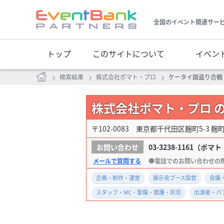
全国のイベント関連サー
トップ
このサイトについて
イベン
検索結果
株式会社ポマト・プロ
ケータイ国盗り合戦
株式会社ポマト・プロ 
〒102-0083 東京都千代田区麹町5-3 麹
03-3238-1161
（ポマト
メールで質問する
企画・制作・運営
展示会ブース設営
会議
スタッフ・MC・警備・救護・託児
出演者・パ