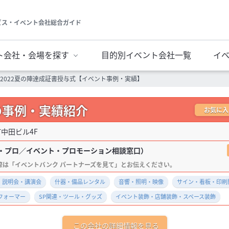
ビス・イベント会社総合ガイド
ト会社・会場を探す
目的別イベント会社一覧
イ
 2022夏の陣達成証書授与式【イベント事例・実績】
の事例・実績紹介
お気に入
町中田ビル4F
・プロ／イベント・プロモーション相談窓口）
・説明会・講演会
什器・備品レンタル
音響・照明・映像
サイン・看板・印刷
フォーマー
SP関連・ツール・グッズ
イベント装飾・店舗装飾・スペース装飾
この会社の詳細情報を見る