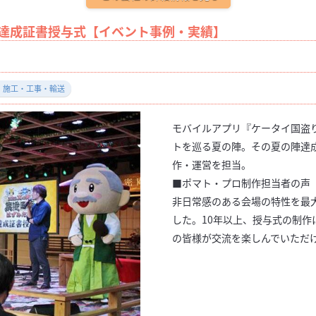
の陣達成証書授与式【イベント事例・実績】
・施工・工事・輸送
モバイルアプリ『ケータイ国盗り
トを巡る夏の陣。その夏の陣達
作・運営を担当。
■ポマト・プロ制作担当者の声
非日常感のある会場の特性を最
した。10年以上、授与式の制
の皆様が交流を楽しんでいただ