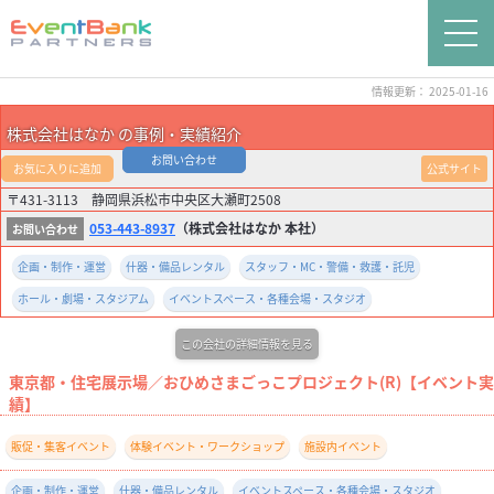
情報更新： 2025-01-16
株式会社はなか の事例・実績紹介
お問い合わせ
お気に入りに追加
公式サイト
〒431-3113 静岡県浜松市中央区大瀬町2508
053-443-8937
（株式会社はなか 本社）
企画・制作・運営
什器・備品レンタル
スタッフ・MC・警備・救護・託児
ホール・劇場・スタジアム
イベントスペース・各種会場・スタジオ
この会社の詳細情報を見る
東京都・住宅展示場／おひめさまごっこプロジェクト(R)【イベント実
績】
販促・集客イベント
体験イベント・ワークショップ
施設内イベント
企画・制作・運営
什器・備品レンタル
イベントスペース・各種会場・スタジオ