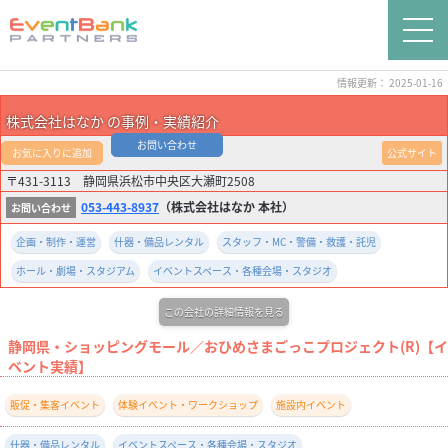
情報更新： 2025-01-16
株式会社はなか の事例・実績紹介
お問い合わせ
お気に入りに追加
公式サイト
〒431-3113 静岡県浜松市中央区大瀬町2508
053-443-8937
（株式会社はなか 本社）
企画・制作・運営
什器・備品レンタル
スタッフ・MC・警備・救護・託児
ホール・劇場・スタジアム
イベントスペース・各種会場・スタジオ
この会社の詳細情報を見る
静岡県・ショッピングモール／おひめさまごっこプロジェクト(R)【イ
ベント実績】
販促・集客イベント
体験イベント・ワークショップ
施設内イベント
什器・備品レンタル
イベントスペース・各種会場・スタジオ