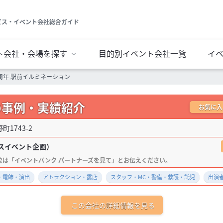
ビス・イベント会社総合ガイド
ト会社・会場を探す
目的別イベント会社一覧
イ
周年 駅前イルミネーション
の事例・実績紹介
お気に入
1743-2
スイベント企画）
・電飾・演出
アトラクション・露店
スタッフ・MC・警備・救護・託児
出演
この会社の詳細情報を見る