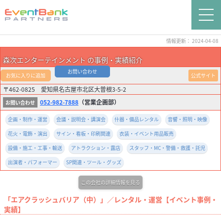
情報更新： 2024-04-08
森次エンターテインメント の事例・実績紹介
お問い合わせ
お気に入りに追加
公式サイト
〒462-0825 愛知県名古屋市北区大曽根3-5-2
052-982-7888
（営業企画部）
企画・制作・運営
会議・説明会・講演会
什器・備品レンタル
音響・照明・映像
花火・電飾・演出
サイン・看板・印刷関連
衣装・イベント用品販売
設備・施工・工事・輸送
アトラクション・露店
スタッフ・MC・警備・救護・託児
出演者・パフォーマー
SP関連・ツール・グッズ
この会社の詳細情報を見る
「エアクラッシュバリア（中）」／レンタル・運営【イベント事例・
実績】