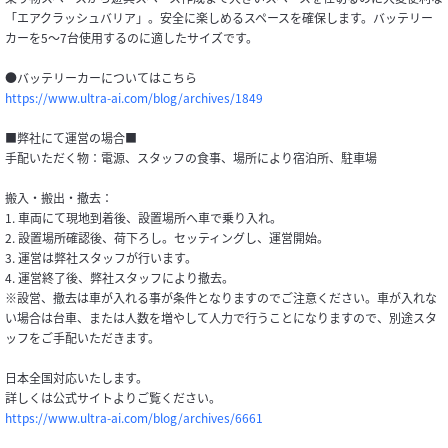
「エアクラッシュバリア」。安全に楽しめるスペースを確保します。バッテリー
カーを5～7台使用するのに適したサイズです。
●バッテリーカーについてはこちら
https://www.ultra-ai.com/blog/archives/1849
■弊社にて運営の場合■
手配いただく物：電源、スタッフの食事、場所により宿泊所、駐車場
搬入・搬出・撤去：
1. 車両にて現地到着後、設置場所へ車で乗り入れ。
2. 設置場所確認後、荷下ろし。セッティングし、運営開始。
3. 運営は弊社スタッフが行います。
4. 運営終了後、弊社スタッフにより撤去。
※設営、撤去は車が入れる事が条件となりますのでご注意ください。車が入れな
い場合は台車、または人数を増やして人力で行うことになりますので、別途スタ
ッフをご手配いただきます。
日本全国対応いたします。
詳しくは公式サイトよりご覧ください。
https://www.ultra-ai.com/blog/archives/6661