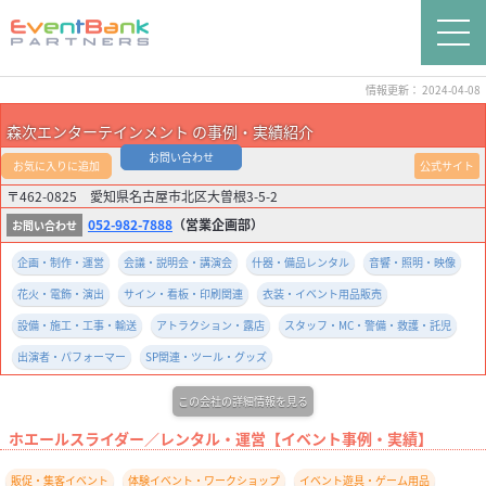
情報更新： 2024-04-08
森次エンターテインメント の事例・実績紹介
お問い合わせ
お気に入りに追加
公式サイト
〒462-0825 愛知県名古屋市北区大曽根3-5-2
052-982-7888
（営業企画部）
企画・制作・運営
会議・説明会・講演会
什器・備品レンタル
音響・照明・映像
花火・電飾・演出
サイン・看板・印刷関連
衣装・イベント用品販売
設備・施工・工事・輸送
アトラクション・露店
スタッフ・MC・警備・救護・託児
出演者・パフォーマー
SP関連・ツール・グッズ
この会社の詳細情報を見る
ホエールスライダー／レンタル・運営【イベント事例・実績】
販促・集客イベント
体験イベント・ワークショップ
イベント遊具・ゲーム用品