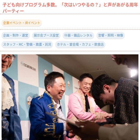
子ども向けプログラム多数。「次はいつやるの？」と声があがる周年
パーティー
企業イベント・IRイベント
企画・制作・運営
展示会ブース設営
什器・備品レンタル
音響・照明・映像
スタッフ・MC・警備・救護・託児
ホテル・宴会場・カフェ・飲食店