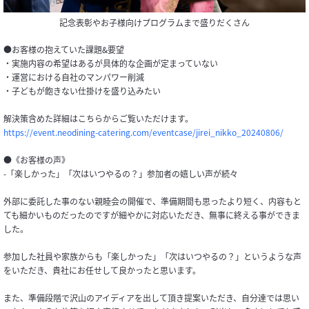
記念表彰やお子様向けプログラムまで盛りだくさん
●お客様の抱えていた課題&要望
・実施内容の希望はあるが具体的な企画が定まっていない
・運営における自社のマンパワー削減
・子どもが飽きない仕掛けを盛り込みたい
解決策含めた詳細はこちらからご覧いただけます。
https://event.neodining-catering.com/eventcase/jirei_nikko_20240806/
●《お客様の声》
-「楽しかった」「次はいつやるの？」参加者の嬉しい声が続々
外部に委託した事のない親睦会の開催で、準備期間も思ったより短く、内容もと
ても細かいものだったのですが細やかに対応いただき、無事に終える事ができま
した。
参加した社員や家族からも「楽しかった」「次はいつやるの？」というような声
をいただき、貴社にお任せして良かったと思います。
また、準備段階で沢山のアイディアを出して頂き提案いただき、自分達では思い