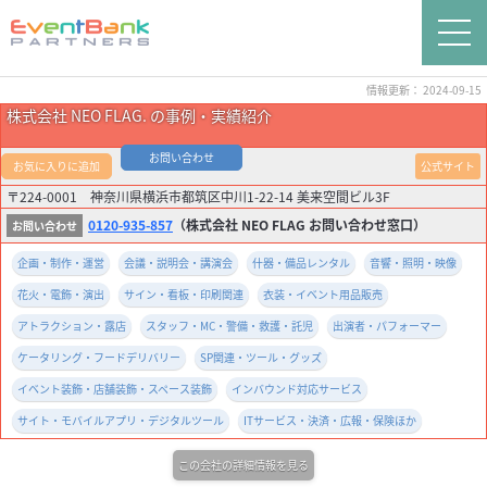
情報更新： 2024-09-15
株式会社 NEO FLAG. の事例・実績紹介
お問い合わせ
お気に入りに追加
公式サイト
〒224-0001 神奈川県横浜市都筑区中川1-22-14 美来空間ビル3F
0120-935-857
（株式会社 NEO FLAG お問い合わせ窓口）
企画・制作・運営
会議・説明会・講演会
什器・備品レンタル
音響・照明・映像
花火・電飾・演出
サイン・看板・印刷関連
衣装・イベント用品販売
アトラクション・露店
スタッフ・MC・警備・救護・託児
出演者・パフォーマー
ケータリング・フードデリバリー
SP関連・ツール・グッズ
イベント装飾・店舗装飾・スペース装飾
インバウンド対応サービス
サイト・モバイルアプリ・デジタルツール
ITサービス・決済・広報・保険ほか
この会社の詳細情報を見る