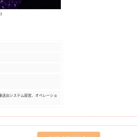
23
）
映像送出システム設営、オペレーショ
。