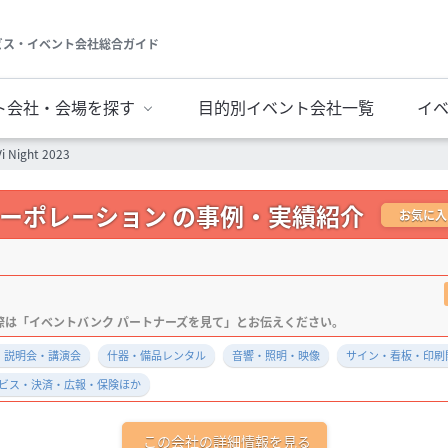
ビス・イベント会社総合ガイド
ト会社・会場を探す
目的別イベント会社一覧
イ
Vi Night 2023
ーポレーション の事例・実績紹介
お気に入
）
・説明会・講演会
什器・備品レンタル
音響・照明・映像
サイン・看板・印刷
ービス・決済・広報・保険ほか
この会社の詳細情報を見る