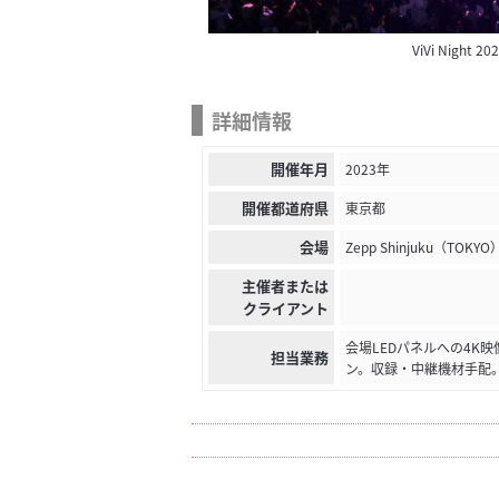
ViVi Night 20
詳細情報
開催年月
2023年
開催都道府県
東京都
会場
Zepp Shinjuku（TOKYO
主催者または
クライアント
会場LEDパネルへの4K
担当業務
ン。収録・中継機材手配