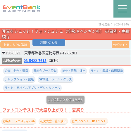
情報更新： 2024-11-07
写真をシュッと！フォトシュシュ（空飛ぶペンギン社） の事例・実績
紹介
お問い合わせ
お気に入りに追加
公式サイト
〒150-0021 東京都渋谷区恵比寿西2-12-1-203
03-5422-7615
（本社）
企画・制作・運営
展示会ブース設営
花火・電飾・演出
サイン・看板・印刷関連
アトラクション・露店
SP関連・ツール・グッズ
サイト・モバイルアプリ・デジタルツール
この会社の詳細情報を見る
フォトコンテストで大盛り上がり！：夏祭り
お祭り・フェスティバル
花火大会・花火演出
企業イベント・IRイベント