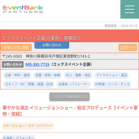
情報更新： 2024-03-15
エックスイベント企画 の事例・実績紹介
お問い合わせ
お気に入りに追加
公式サイト
〒245-0065 神奈川県横浜市戸塚区東俣野町1743-2
045-392-7719
（エックスイベント企画）
企画・制作・運営
音響・照明・映像
花火・電飾・演出
アトラクション・露店
スタッフ・MC・警備・救護・託児
出演者・パフォーマー
SP関連・ツール・グッズ
この会社の詳細情報を見る
華やかな演出 イリュージョンショー／総合プロデュース【イベント事
例・実績】
ステージショー・ステージイベント
出演者・パフォーマー