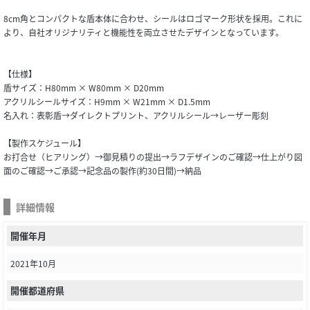
8cm角とコンパクトな盾本体に合わせ、シールはロゴマーク形状を採用。これに
より、自社オリジナリティと機能性を両立させたデザインとなっています。
【仕様】
盾サイズ：H80mm × W80mm × D20mm
アクリルシールサイズ：H9mm × W21mm × D1.5mm
名入れ：表彰盾→ダイレクトプリント、アクリルシール→レーザー彫刻
【製作スケジュール】
お打合せ（ヒアリング）→御見積りの提出→ラフデザインのご確認→仕上がり図
面のご確認→ご承認→記念品の製作(約30日間)→納品
詳細情報
開催年月
2021年10月
開催都道府県