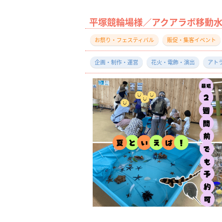
平塚競輪場様／アクアラボ移動
お祭り・フェスティバル
販促・集客イベント
企画・制作・運営
花火・電飾・演出
アト