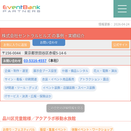
情報更新： 2026-04-24
株式会社セントラルヒルズ の事例・実績紹介
お問い合わせ
お気に入りに追加
公式サイト
〒156-0044 東京都世田谷区赤堤5-14-6
03-5316-4557
（本社）
企画・制作・運営
展示会ブース設営
什器・備品レンタル
花火・電飾・演出
サイン・看板・印刷関連
衣装・イベント用品販売
アトラクション・露店
SP関連・ツール・グッズ
イベント装飾・店舗装飾・スペース装飾
ITサービス・決済・広報・保険ほか
この会社の詳細情報を見る
品川区児童館様／アクアラボ移動水族館
お祭り・フェスティバル
販促・集客イベント
体験イベント・ワークショップ