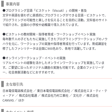
事業内容
●プログラミング言語「ビスケット（Viscuit）」の開発・普及
文字や英語を使わずに直感的にプログラミングができる言語・ビスケットで、
プログラミングの可能性と楽しさを伝えることを目的に活動。文科省のサイト
で紹介され、全国の小学校や幼稚園で導入されています。
●ビスケットの教材開発・指導者育成・ワークショップイベント実施
毎年数千人の子どもたちに実施してきたプログラミングワークショップのノウ
ハウを元に、ワークショップの実施や指導者育成を行っています。育成講習を
修了したファシリテータは全国に900名おり、各地で活躍しています。
●オンラインワークショップ・イベントの実施
リアルイベントの経験を活かしたオンラインワークショップを実施していま
す。ご要望に沿ったオリジナル講座の実施も可能です。企業のファミリーデ
ー、社会貢献活動などにおすすめです。
主な取引先
日本電信電話株式会社 ／ 東日本電信電話株式会社 ／ 株式会社エヌ・ティ・テ
ィ・アド ／ 株式会社電通 ／ 株式会社乃村工藝社 ／ 文化庁 ／ 株式会社
CANVAS ／ ほか