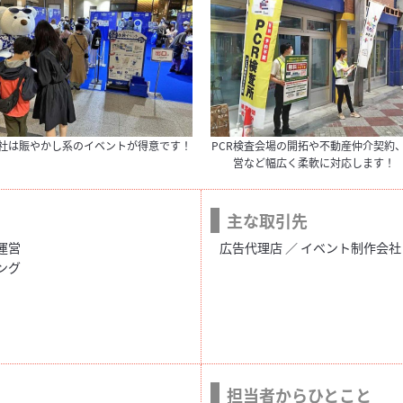
社は賑やかし系のイベントが得意です！
PCR検査会場の開拓や不動産仲介契約
営など幅広く柔軟に対応します！
主な取引先
運営
広告代理店 ／ イベント制作会社 
ング
担当者からひとこと