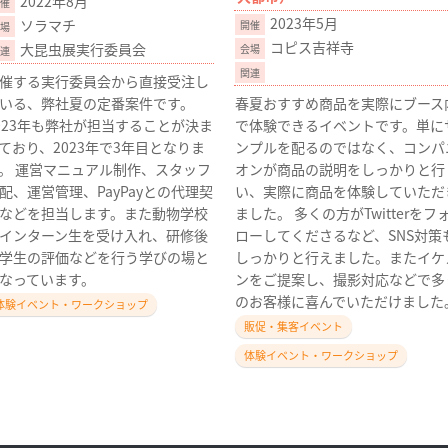
2022年8月
2023年5月
ソラマチ
コピス吉祥寺
大昆虫展実行委員会
催する実行委員会から直接受注し
いる、弊社夏の定番案件です。
春夏おすすめ商品を実際にブース
023年も弊社が担当することが決ま
で体験できるイベントです。単に
ており、2023年で3年目となりま
ンプルを配るのではなく、コンパ
。 運営マニュアル制作、スタッフ
オンが商品の説明をしっかりと行
配、運営管理、PayPayとの代理契
い、実際に商品を体験していただ
などを担当します。また動物学校
ました。 多くの方がTwitterをフ
インターン生を受け入れ、研修後
ローしてくださるなど、SNS対策
学生の評価などを行う学びの場と
しっかりと行えました。またイケ
なっています。
ンをご提案し、撮影対応などで多
のお客様に喜んでいただけました
体験イベント・ワークショップ
販促・集客イベント
体験イベント・ワークショップ