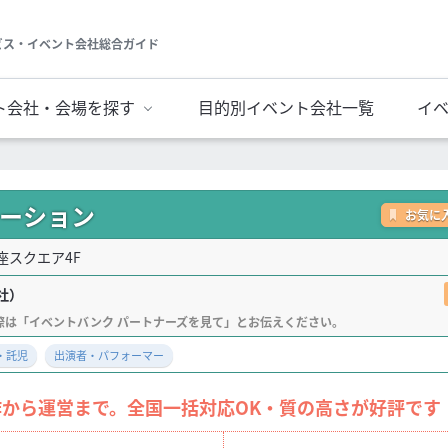
ビス・イベント会社総合ガイド
ト会社・会場を探す
目的別イベント会社一覧
イ
ーション
お気に
銀座スクエア4F
社）
・託児
出演者・パフォーマー
から運営まで。全国一括対応OK・質の高さが好評です