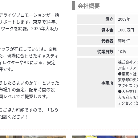
会社概要
アライヴプロモーションが一括
設立
2009年
サポートします。東京で14年、
ワークを網羅。2025年大阪万
資本金
1000万円
代表者
柿崎 仁
スタッフが在籍しています。全員
従業員数
10名
た、現場に合わせたキャスティ
ィレクターやADによる、安定
株式会社ア
対応エリア
評です。
●東京本社
東京都中央区
うしたらよいのか？」といった
事業所
アクセス：
布場所の選定、配布時間の設
●大阪支社
国レベルでご提案します。
大阪府大阪市
アクセス：
らご協力可能ですので、「もう
相談ください！