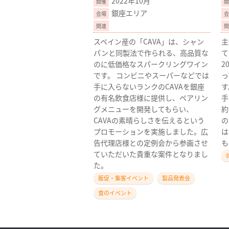
2022年10月
銀座エリア
スペイン産の「CAVA」は、シャン
主
パンと同製法で作られる、高品質な
て
のに低価格なスパークリングワイン
2
です。 コンビニやスーパーなどでは
っ
手に入らないランクのCAVAを銀座
す
の有名飲食店様に提供し、ペアリン
手
グメニューを開発してもらい、
約
CAVAの素晴らしさを伝えるという
の
プロモーションを実施しました。広
は
告代理店様との定例会から参画させ
も
ていただいた貴重な案件となりまし
た。
販促・集客イベント
製品発表会
食のイベント