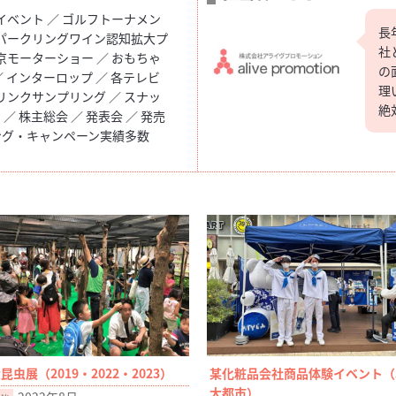
イベント ／ ゴルフトーナメン
長
スパークリングワイン認知拡大プ
社
京モーターショー ／ おもちゃ
の
 インターロップ ／ 各テレビ
理
リンクサンプリング ／ スナッ
絶
／ 株主総会 ／ 発表会 ／ 発売
ング・キャンペーン実績多数
昆虫展（2019・2022・2023）
某化粧品会社商品体験イベント（
大都市）