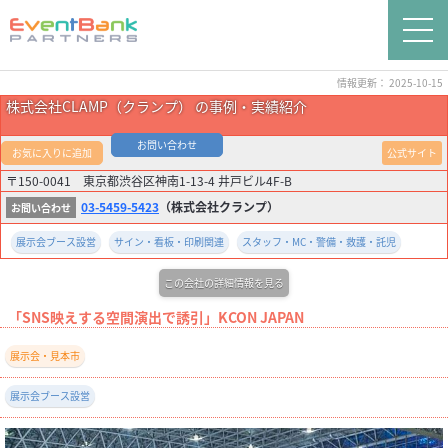
情報更新： 2025-10-15
株式会社CLAMP（クランプ） の事例・実績紹介
お問い合わせ
お気に入りに追加
公式サイト
〒150-0041 東京都渋谷区神南1-13-4 井戸ビル4F-B
03-5459-5423
（株式会社クランプ）
展示会ブース設営
サイン・看板・印刷関連
スタッフ・MC・警備・救護・託児
この会社の詳細情報を見る
「SNS映えする空間演出で誘引」KCON JAPAN
展示会・見本市
展示会ブース設営