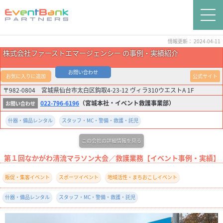
情報更新： 2024-04-11
株式会社ファーストエマージェンシー の事例・実績紹介
お問い合わせ
お気に入りに追加
公式サイト
〒982-0804 宮城県仙台市太白区鈎取4-23-12 ヴィラ310ウエストA 1F
022-796-6196
（宮城本社・イベント救護事業部）
什器・備品レンタル
スタッフ・MC・警備・救護・託児
この会社の詳細情報を見る
第１回なかがわ清流マラソン大会／救護業務【イベント事例・実績】
販促・集客イベント
スポーツイベント
地域活性・まちおこしイベント
什器・備品レンタル
スタッフ・MC・警備・救護・託児