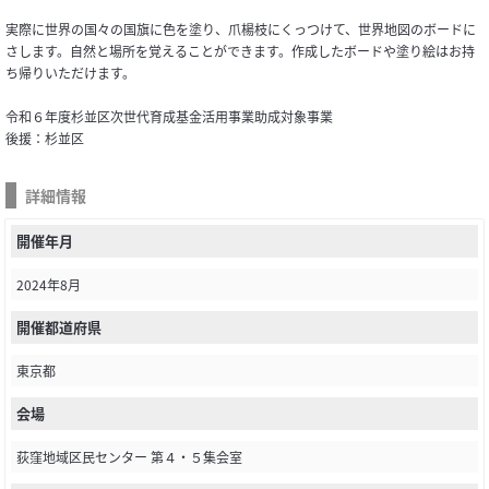
実際に世界の国々の国旗に色を塗り、爪楊枝にくっつけて、世界地図のボードに
さします。自然と場所を覚えることができます。作成したボードや塗り絵はお持
ち帰りいただけます。
令和６年度杉並区次世代育成基金活用事業助成対象事業
後援：杉並区
詳細情報
開催年月
2024年8月
開催都道府県
東京都
会場
荻窪地域区民センター 第４・５集会室