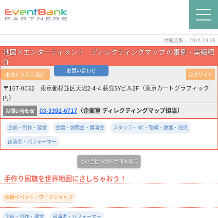
情報更新： 2024-10-28
地図×エンターティメント ディレクティングマップ の事例・実績紹
介
お問い合わせ
お気に入りに追加
公式サイト
〒167-0032 東京都杉並区天沼2-4-4 荻窪SYビル2F（東京カートグラフィック
内）
03-3392-6717
（企画室 ディレクティングマップ担当）
企画・制作・運営
会議・説明会・講演会
スタッフ・MC・警備・救護・託児
出演者・パフォーマー
この会社の詳細情報を見る
手作り国旗を世界地図にさしちゃおう！
体験イベント・ワークショップ
企画・制作・運営
出演者・パフォーマー