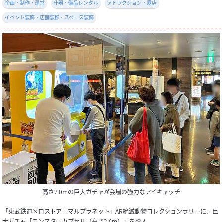
企画・制作・運営
什器・備品レンタル
アトラクション・露店
イベント装飾・店舗装飾・スペース装飾
高さ2.0mの巨大ガチャが会場の強力なアイキャッチ
「東武鉄道×ロストアニマルプラネット」AR絶滅動物コレクションラリーに、巨
大ガチャ「モンスターカプセル（高さ2.0m）」を導入。