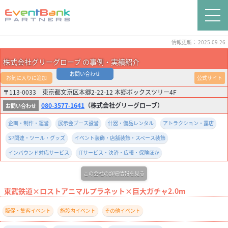
情報更新： 2025-09-26
株式会社グリーグローブ の事例・実績紹介
お問い合わせ
お気に入りに追加
公式サイト
〒113-0033 東京都文京区本郷2-22-12 本郷ボックスツリー4F
080-3577-1641
（株式会社グリーグローブ）
企画・制作・運営
展示会ブース設営
什器・備品レンタル
アトラクション・露店
SP関連・ツール・グッズ
イベント装飾・店舗装飾・スペース装飾
インバウンド対応サービス
ITサービス・決済・広報・保険ほか
この会社の詳細情報を見る
東武鉄道×ロストアニマルプラネット×巨大ガチャ2.0m
販促・集客イベント
施設内イベント
その他イベント