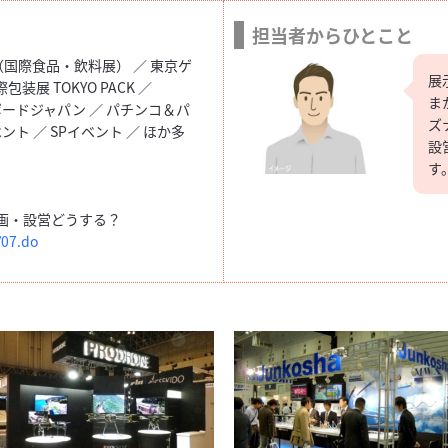
担当者からひとこと
AN（国際食品・飲料展） ／ 東京ゲ
展
装展 TOKYO PACK ／
ま
ボードジャパン ／ パチンコ＆パ
ズ
ト ／ SPイベント ／ ほか多
設
す
画・設営どうする？
/07.do