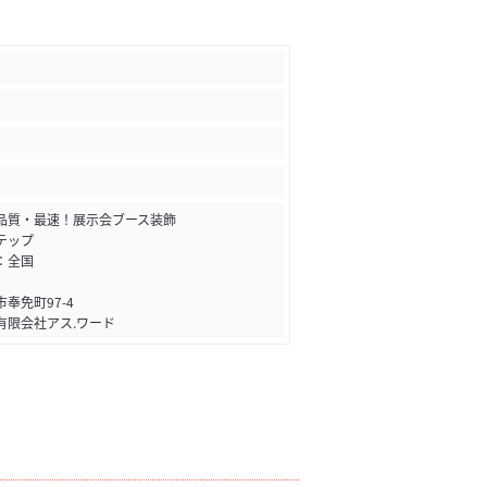
品質・最速！展示会ブース装飾
テップ
：全国
奉免町97-4
有限会社アス.ワード