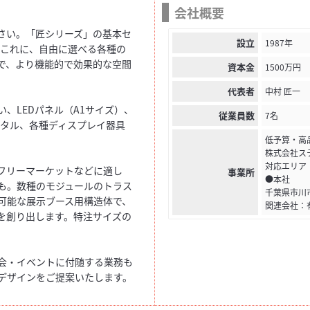
会社概要
さい。「匠シリーズ」の基本セ
設立
1987年
。これに、自由に選べる各種の
で、より機能的で効果的な空間
資本金
1500万円
代表者
中村 匠一
、LEDパネル（A1サイズ）、
従業員数
7名
ンタル、各種ディスプレイ器具
低予算・高
株式会社ス
対応エリア
フリーマーケットなどに適し
事業所
●本社
も。数種のモジュールのトラス
千葉県市川市
可能な展示ブース用構造体で、
関連会社：
を創り出します。特注サイズの
会・イベントに付随する業務も
デザインをご提案いたします。