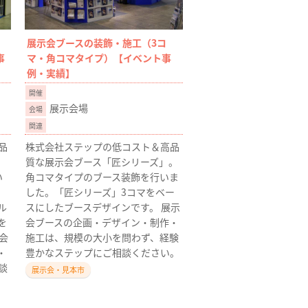
展示会ブースの装飾・施工（3コ
事
マ・角コマタイプ）【イベント事
例・実績】
展示会場
品
株式会社ステップの低コスト＆高品
。
質な展示会ブース「匠シリーズ」。
い
角コマタイプのブース装飾を行いま
、
した。「匠シリーズ」3コマをベー
ル
スにしたブースデザインです。 展示
を
会ブースの企画・デザイン・制作・
会
施工は、規模の大小を問わず、経験
・
豊かなステップにご相談ください。
談
展示会・見本市