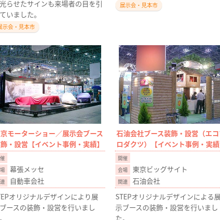
光らせたサインも来場者の目を引
展示会・見本市
ていました。
展示会・見本市
東京モーターショー／展示会ブース
石油会社ブース装飾・設営（エコ
装飾・設営【イベント事例・実績】
ロダクツ）【イベント事例・実績
幕張メッセ
東京ビッグサイト
自動車会社
石油会社
TEPオリジナルデザインにより展
STEPオリジナルデザインによる
ブースの装飾・設営を行いまし
示ブースの装飾・設営を行いまし
。
た。