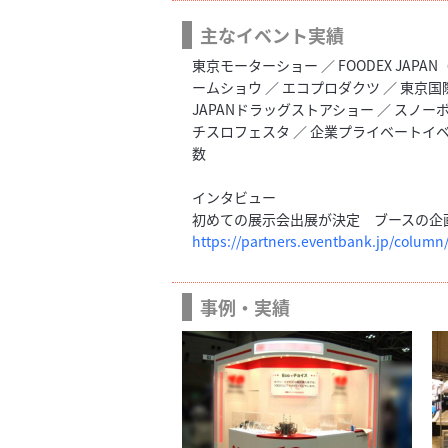
主なイベント実績
東京モーターショー ／ FOODEX JAP
ームショウ ／ エコプロダクツ ／ 東京国際包
JAPANドラッグストアショー ／ スノー
チスロフェスタ ／ 企業プライベートイベン
数
インタビュー
初めての展示会出展が決定 ブースの企
https://partners.eventbank.jp/column
事例・実績