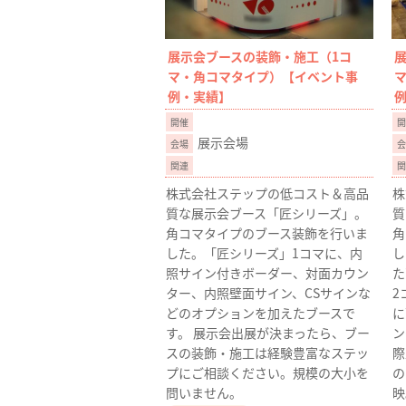
展示会ブースの装飾・施工（1コ
マ・角コマタイプ）【イベント事
例・実績】
展示会場
株式会社ステップの低コスト＆高品
株
質な展示会ブース「匠シリーズ」。
質
角コマタイプのブース装飾を行いま
角
した。「匠シリーズ」1コマに、内
し
照サイン付きボーダー、対面カウン
た
ター、内照壁面サイン、CSサインな
2
どのオプションを加えたブースで
に
す。 展示会出展が決まったら、ブー
ン
スの装飾・施工は経験豊富なステッ
際
プにご相談ください。規模の大小を
の
問いません。
映