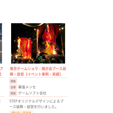
プ
東京ゲームショウ／展示会ブース装
】
飾・設営【イベント事例・実績】
幕張メッセ
ゲームソフト会社
展
STEPオリジナルデザインによるブ
ース装飾・設営を行いました。
展示会・見本市