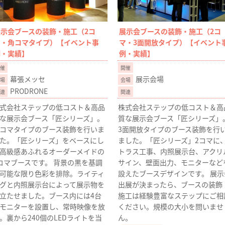
展示会ブースの装飾・施工（2コ
展示会ブースの装飾・施工（2コ
マ・角コマタイプ）【イベント事
マ・3面開放タイプ）【イベント
例・実績】
例・実績】
幕張メッセ
展示会場
PRODRONE
式会社ステップの低コスト＆高品
株式会社ステップの低コスト＆高
な展示会ブース「匠シリーズ」。
質な展示会ブース「匠シリーズ」
コマタイプのブース装飾を行いま
3面開放タイプのブース装飾を行
た。「匠シリーズ」をベースにし
ました。「匠シリーズ」2コマに
高級感あふれるオーダーメイドの
トラス工事、内照展示台、アクリ
コマブースです。 背景の黒を基調
サイン、壁面出力、モニターなど
可能な限り色彩を排除。ライティ
設えたブースデザインです。 展示
グと内照展示台によって展示物を
出展が決まったら、ブースの装飾
立たせました。ブース内には4台
施工は経験豊富なステップにご相
モニターを設置し、常時映像を放
ください。規模の大小を問いませ
。裏から240個のLEDライトを当
ん。