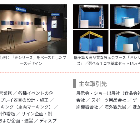
行例：「匠シリーズ」をベースとしたブ
低予算＆高品質な展示会ブース「匠シ
ースデザイン
ズ」／選べる１コマ基本セット15万
主な取引先
業務 ／ 各種イベントの企
展示会・ショー出展社（食品会社 
スプレイ器具の設計・施工 ／
会社 ／ スポーツ用品会社 ／ ゲ
ーキング（車両マーキング） ／
刷機器会社 ／ 海外観光局 ／ ほ
制作看板 ／ サイン企画・制
および企画・運営 ／ ディスプ