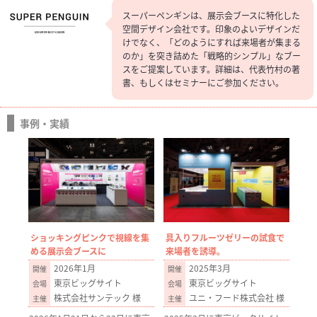
スーパーペンギンは、展示会ブースに特化した
空間デザイン会社です。印象のよいデザインだ
けでなく、「どのようにすれば来場者が集まる
のか」を突き詰めた「戦略的シンプル」なブー
スをご提案しています。詳細は、代表竹村の著
書、もしくはセミナーにご参加ください。
事例・実績
ショッキングピンクで視線を集
具入りフルーツゼリーの試食で
める展示会ブースに
来場者を誘導。
2026年1月
2025年3月
東京ビッグサイト
東京ビッグサイト
株式会社サンテック 様
ユニ・フード株式会社 様