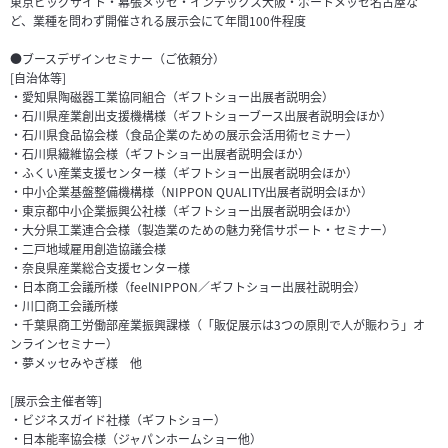
東京ビッグサイト・幕張メッセ・インテックス大阪・ポートメッセ名古屋な
ど、業種を問わず開催される展示会にて年間100件程度
●ブースデザインセミナー（ご依頼分）
[自治体等]
・愛知県陶磁器工業協同組合（ギフトショー出展者説明会）
・石川県産業創出支援機構様（ギフトショーブース出展者説明会ほか）
・石川県食品協会様（食品企業のための展示会活用術セミナー）
・石川県繊維協会様（ギフトショー出展者説明会ほか）
・ふくい産業支援センター様（ギフトショー出展者説明会ほか）
・中小企業基盤整備機構様（NIPPON QUALITY出展者説明会ほか）
・東京都中小企業振興公社様（ギフトショー出展者説明会ほか）
・大分県工業連合会様（製造業のための魅力発信サポート・セミナー）
・二戸地域雇用創造協議会様
・奈良県産業総合支援センター様
・日本商工会議所様（feelNIPPON／ギフトショー出展社説明会）
・川口商工会議所様
・千葉県商工労働部産業振興課様（「販促展示は3つの原則で人が賑わう」オ
ンラインセミナー）
・夢メッセみやぎ様 他
[展示会主催者等]
・ビジネスガイド社様（ギフトショー）
・日本能率協会様（ジャパンホームショー他）