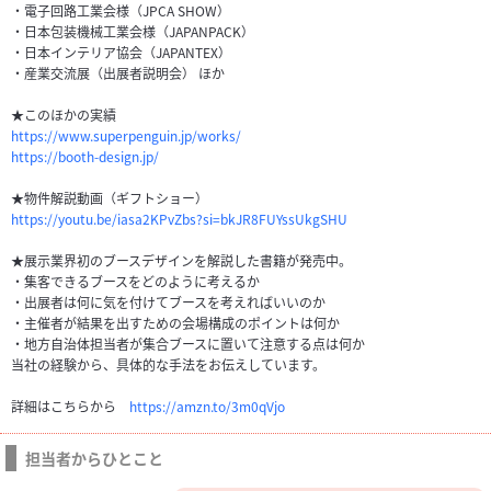
・電子回路工業会様（JPCA SHOW）
・日本包装機械工業会様（JAPANPACK）
・日本インテリア協会（JAPANTEX）
・産業交流展（出展者説明会） ほか
★このほかの実績
https://www.superpenguin.jp/works/
https://booth-design.jp/
★物件解説動画（ギフトショー）
https://youtu.be/iasa2KPvZbs?si=bkJR8FUYssUkgSHU
★展示業界初のブースデザインを解説した書籍が発売中。
・集客できるブースをどのように考えるか
・出展者は何に気を付けてブースを考えればいいのか
・主催者が結果を出すための会場構成のポイントは何か
・地方自治体担当者が集合ブースに置いて注意する点は何か
当社の経験から、具体的な手法をお伝えしています。
詳細はこちらから
https://amzn.to/3m0qVjo
担当者からひとこと