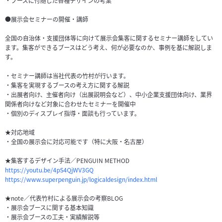
・ブースに付随した各種デザインの考案
●展示会セミナーの開催・講師
全国の自治体・支援団体等に向けて展示会集客に関するセミナー講師をしてい
ます。集客ができるブースはどう考え、何が必要なのか、事例を基に解説しま
す。
・セミナー講師は当社代表の竹村が行います。
・集客を実現するブースの考え方に関する解説
・出展者向け、主催者向け（出展説明会など）、中小企業支援団体向け、業界
関係者向けなど対象に合わせたセミナーを開催中
・個別のディスプレイ指導・面談も行っています。
★対応地域
・全国の展示会に対応可能です（特に大阪・名古屋）
★集客するデザイン手法／PENGUIN METHOD
https://youtu.be/4pS4QjWV3GQ
https://www.superpenguin.jp/logicaldesign/index.html
★note／代表竹村による展示会の考察BLOG
・展示会ブースに関する基本知識
・展示会ブースの工夫・実績解説等