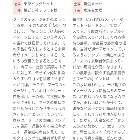
東京ビッグサイト
幕張メッセ
株式会社テラモト様
水浅青果様
ブースのイメージをどのように
毎年2月に行われるスーパーマー
するか。 そのための手法の一つ
ケットトレードショーでのブー
として、「扱ってほしい店舗の
スです。今回はパイナップルを
イメージにする」という考え方
全自動でスライスしてくれる機
を当社では推奨しています。 そ
械の展示。 食品系の展示会の場
の商品を導入しようとする来場
合、当社が通常デザインしてい
者がイメージしやすくする、と
るようなシンプルで余白のある
いうのが目的とするところで
ブースでは来場者が集まってく
す。 今回は、比較的高級なホテ
れない可能性が高くなります。
ルに対して、デザイン的に馴染
この展示会に限らず食品系展示
みやすいワゴンを訴求させるこ
会ブースのポイントは、「セン
とが目標。 そこで、ブースのイ
スのよい賑わい」。 デパ地下の
メージとして、木目・グレー・
イメージのように食品系のブー
白を採用。その他、間接照明を
スはにぎわいが大事になるので
所々に使用し、ブースの形状で
すが、賑わいばかりが強くて、
ありながらどこか「ホテルっぽ
雑多なイメージだと商品価値を
さ」を出すようにしています。
低くしてしまう可能性がありま
商品は、ブースの周囲にサンプ
す。だから、大事なのが「セン
ルを設置。通路を歩く来場者が
スのよい賑わい」。 本ブースで
まず、通路際の商品を見て、そ
は、壁面に大きく「パイナップ
のタイミングで出展者がお声が
ル」の写真を掲載。どんなカッ