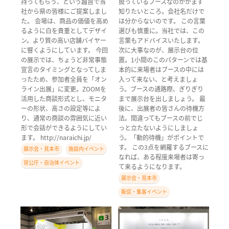
持ってもらう、という趣旨で当
扱っているブースなのかがまず
社から県の皆様にご提案しまし
知りたいところ。会社名だけで
た。 会場は、商品の価値を高め
は分からないのです。 この言葉
るように白を貴重としてデザイ
選びも慎重に。当社では、この
ン。より質の高い店舗バイヤー
言葉もアドバイスいたします。
に響くようにしています。 今回
次に大事なのが、展示台の位
の展示では、ちょうど非常事態
置。1小間のこのパターンでは基
宣言のタイミングとなってしま
本的に来場者はブースの中には
ったため、参加者全員を「オン
入って来ない、と考えましょ
ライン出展」に変更。ZOOMを
う。ブースの通路際、ぎりぎり
活用した商談形式とし、モニタ
まで展示台を出しましょう。 最
ーの形状、高さの設定等によ
後に、出展者の皆さんの待機方
り、通常の商談の雰囲気に近い
法。間違ってもブースの前でじ
形で会話ができるようにしてい
っと立たないようにしましょ
ます。 http://naraichi.jp/
う。「動的待機」がポイントで
す。 この3点を網羅するブースに
展示会・見本市
施設内イベント
なれば、ある程度来場者は寄っ
官公庁・自治体イベント
て来るようになります。
展示会・見本市
販促・集客イベント