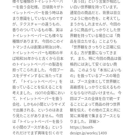
様々な種類のトイレットペーパ
「真っ白」という言葉が相応し
ーを扱う会社様。 日頃我々がト
い白い世界観を持っています。
イレットペーパーを扱う時はあ
通常白の商品だと、背景は目立
まり意識をしていないものです
つように他の色を、と考えてし
が、テクスチャーの違うもの、
まうかもしれませんが、今回の
香りのついているもの等、実は
ように商品がしっかりとした世
トイレットペーパーにも様々な
界観を持っている場合には「商
種類があります。 今回のこのイ
品を目立たせる」ことよりも
トマンさんは創業は明治10年、
「世界観をきっちりと正確に伝
トイレットペーパーも昭和の半
える」方が重要になってきま
ば昭和36年からと古くから日本
す。 また、特に今回の商品は価
のトイレットペーパーの製造を
格的には決して安くはない商
担ってこられました。 今回ブー
品。 このような「本当によいも
スをデザインするに当たってま
の」を扱っているブースの場合
ず、「トイレットペーパー」を
は、ブース全体として世界観と
扱っていることを伝えることを
高級感をしっかりと伝えるもの
考えました。 ISOTの会場におい
とならなければいけません。 今
て、トイレットペーパーを扱う
回はブースの全体を白で統一す
会社、しかも6小間というサイズ
ることによって商品の持つ世界
で出展される、というのはあま
観を伝え、その他の工夫と共に
り見たことがありません。今回
常に来場者で集まるブースとな
は「トイレットペーパーを扱う
りました。 詳細＞
６小間のブースがある」という
https://booth-
それだけでまず興味を引くので
design.jp/works/1499