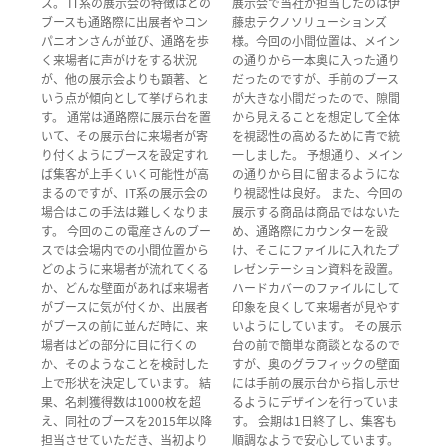
ス。 IT系の展示会の特徴はどの
展示会で当社が担当したのは伊
ブースも通路際に出展者やコン
藤忠テクノソリューションズ
パニオンさんが並び、通路を歩
様。今回の小間位置は、メイン
く来場者に声がけをする状況
の通りから一本奥に入った通り
が、他の展示会よりも顕著、と
だったのですが、手前のブース
いう点が傾向として挙げられま
が大きな小間だったので、隙間
す。 通常は通路際に展示台を置
から見えることを想定して全体
いて、その展示台に来場者が寄
を視認性の高めるために青で統
り付くようにブースを設定すれ
一しました。 予想通り、メイン
ば集客が上手くいく可能性が高
の通りから目に留まるようにな
まるのですが、IT系の展示会の
り視認性は良好。 また、今回の
場合はこの手法は難しくなりま
展示する商品は商品ではないた
す。 今回のこの電産さんのブー
め、通路際にカウンターを設
スでは会場内での小間位置から
け、そこにファイルに入れたプ
どのように来場者が流れてくる
レゼンテーション資料を設置。
か、どんな壁面があれば来場者
ハードカバーのファイルにして
がブースに気が付くか、出展者
印象を良くして来場者が見やす
がブースの前に並んだ時に、来
いようにしています。 その展示
場者はどの部分に目に行くの
台の前で簡単な商談となるので
か、そのようなことを検討した
すが、奥のグラフィックの壁面
上で形状を決定しています。 結
には手前の展示台から指し示せ
果、名刺獲得数は1000枚を超
るようにデザインを行っていま
え、同社のブースを2015年以降
す。 会期は1日終了し、集客も
担当させていただき、当初より
順調なようで安心しています。