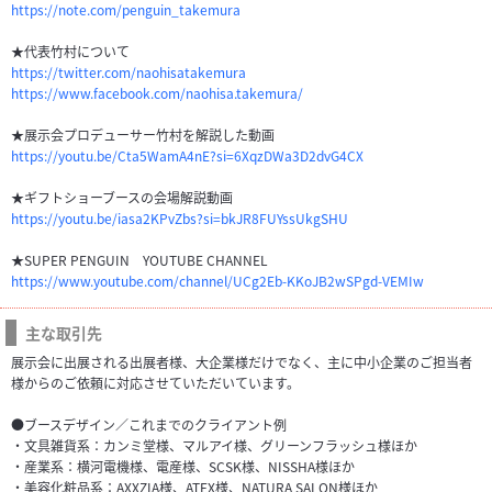
https://note.com/penguin_takemura
★代表竹村について
https://twitter.com/naohisatakemura
https://www.facebook.com/naohisa.takemura/
★展示会プロデューサー竹村を解説した動画
https://youtu.be/Cta5WamA4nE?si=6XqzDWa3D2dvG4CX
★ギフトショーブースの会場解説動画
https://youtu.be/iasa2KPvZbs?si=bkJR8FUYssUkgSHU
★SUPER PENGUIN YOUTUBE CHANNEL
https://www.youtube.com/channel/UCg2Eb-KKoJB2wSPgd-VEMIw
主な取引先
展示会に出展される出展者様、大企業様だけでなく、主に中小企業のご担当者
様からのご依頼に対応させていただいています。
●ブースデザイン／これまでのクライアント例
・文具雑貨系：カンミ堂様、マルアイ様、グリーンフラッシュ様ほか
・産業系：横河電機様、電産様、SCSK様、NISSHA様ほか
・美容化粧品系：AXXZIA様、ATEX様、NATURA SALON様ほか