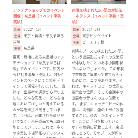
アンテナショップでのイベント
両隣を挟まれた1小間の対処法
開催｜奈良県【イベント事例・
｜ホテレス【イベント事例・実
実績】
績】
2022年1月
2021年2月
東京・新橋・奈良まほろ
東京ビッグサイト
ば館
ビーエイチ様
奈良県
両隣をブースに挟まれた1小間、
東京・新橋にある奈良県のアン
という出展形式は多くの企業様
テナショップ「奈良まほろば
が体験したことのある小間形状
館」でのイベントです。県内か
ではないでしょうか。 この形状
ら13社を募集・選定し、2階イ
で来場者に集まって来てもらう
ベントスペースにて会場をデザ
ためには、コツがあります。そ
インして開催を行いました。 当
れは、キャッチコピーの位置と
社は、出展者の選定から行いま
展示台の位置、そして会期中の
した。どんな商品で、どんな店
出展者の皆さんの立ち位置で
舗においてほしいと考えている
す。 まず、キャッチコピーの位
のか等を直接お聞きしていま
置は、両側面、壁の上部に設置
す。今回は、完成された商品だ
すること。頭の上がポイントで
けでなく、未完成品でも出展可
す。ここに「何を扱っている
能としています。これは、多く
か」を端的に記載します。来場
の企業に市場開拓のチャンスを
者にとって、そのブースが何を