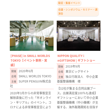
販促・集客イベント
会議・シンポジウム・セミナー・講
演会
[PHASE] in SMALL WORLDS
NIPPON QUALITY i
TOKYO【イベント事例・実
nGIFTSHOW | ギフトショー
績】
2019年9月
2020年6月
東京ビッグサイト
SMALL WORLDS TOKYO
独立行政法人 中小企業
SUPER PENGUIN株式会
基盤整備機構 様
社
【32社が集まる合同出展ブー
2020年3月からの非常事態宣言
ス。出展満足度100％も達成】
解除直後に行った「半オンライ
ギフトショーにおいて中小企業
ン・半リアル」のイベント。コ
基盤整備機構（中小機構）が主
ロナによる非常事態宣言により
催する、海外販路開拓を目指す