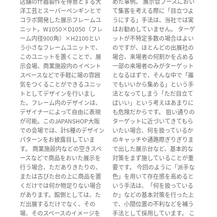
店舗の什器製作を得意とする大
めた事例。 展示会ブースにおい
洋工芸とスーパーペンギンとで
て集客を考える際に「目立つよ
コラボ開発した展示フレームユ
うにする」手法は、当社では実
ニット。W1050×D1050（フレ
はお勧めしていません。 ターゲ
ーム内径900角）×H2100とい
ットが不特定多数の場合はよい
う小さなフレームユニットで、
のですが、ほとんどの出展社の
このユニットを置くことで、展
場合、来場者の何割かを占める
示会場、商業施設内のイベント
一部の来場者のみがターゲット
スペースなどで手軽に場の雰囲
となるはずで、そんな中で「誰
気をつくることができるユニッ
でもいいから集める」という手
トとしてデザインを行いまし
法となってしまう「ただ目立て
た。フレーム内のデザインは、
ばいい」という考えはあまりに
デザイナーによって自由に表現
も危険だからです。 狙い通りの
が可能。このJAPANSHOP大阪
ターゲットに近づいてきてもら
での会場では、計6種のデザイン
いたい場合、何を扱っているか
パターンをお披露目していま
のキャッチや通路際ぎりぎりま
す。 商業施設内などの空きスペ
で出した展示台など、基本的な
ースなどで商品をおいた展示を
対策をまず施していることが重
行う場合、ただありきたりの、
要です。 今回のように「派手な
または古びた台の上に商品を置
色」を用いて存在感を高めると
くだけでは何か物足りない場合
いう手法は、「何を扱っている
があります。館側としては、た
か」などの基本対策を行った上
だ出展するだけでなく、その
で、小間位置の不利などを補う
場、そのスペースのイメージを
手法として採用しています。 こ