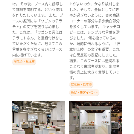
け。 その後、ブース内に誘導し
トがよいのか、かなり検討しま
て詳細を説明する、という流れ
した。そして、全体としてにぎ
を作りだしています。 また、ブ
やか過ぎないように、奥の商談
ースの各所には「ワゴンのテラ
コーナーの部分は多少余白部分
モト」の文字を散りばめまし
を多くしています。 キャッチコ
た。これは、「ワゴンと言えば
ピーには、シンプルな言葉を選
テラモトさん」と意識付けをし
びました。 何を扱っているの
ていただくために、敢えてこの
か、端的に伝わるように。 「日
言葉を多すぎなくらいにブース
本初上陸」の文字も重要。これ
内に掲げています。
は白黒反転の表記にしました。
結果、このブースには途切れる
展示会・見本市
ことなく来場者がおり、出展者
様の売上に大きく貢献していま
す。
展示会・見本市
販促・集客イベント