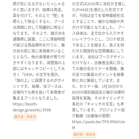
感が気になる方もいらっしゃる
の方式は2020年に当社が主催し
かと思いますが、結果は真逆。
た[PHASE]を進化した形式です
梁を付けて、その上で「壁」を
が、今回は全てを常時接続形式
照らして明るくすると、ブース
とすることで、細かな相談や声
は周囲に対して飛躍的に明るく
がけが可能となりました。 ブー
なります。 その上で、展示台を
ス自体は、全方位から入りやす
通路際に設置。ここに滞留時間
いレイアウトとし、コロナ状況
が延びる商品陳列を行うと、展
であることを踏まえ、高さを持
示台の前に常に来場者がいるこ
たせた開放的な空間構成にして
ととなり、他の来場者が寄り付
います。 当社はブースデザイン
きやすくなります。 両壁面の上
だけでなく、出展者全員に対し
部にはキャッチコピーとして大
ての展示会セミナーを開催。展
きく「OEM」の文字を掲示。
示会での集客のポイントを囲事
「頭の上」に設置するのがポイ
例と共に解説しています。ま
ントです。 結果、当ブースは、
た、セミナー後、1社30分から
会場内でも群を抜いて来場者が
60分の個別面談及び展示台陳列
集まるブースとなりました。
指導を実施。そのタイミングで
https://booth-
各社の「キャッチの文言」も考
design.jp/works/3598
案しています。 プロジェクト紹
介動画（出展後の感想）
展示会・見本市
https://youtu.be/TPXJYGGrUw
M
展示会・見本市