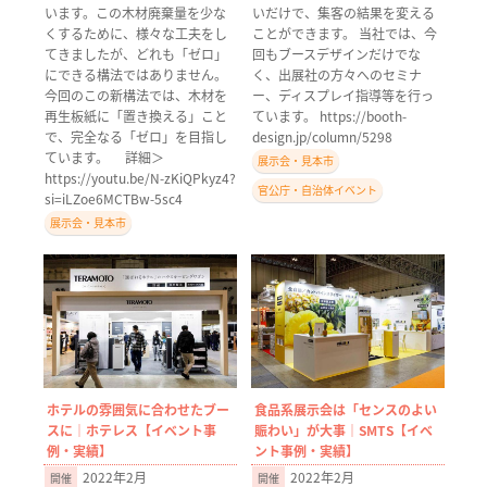
います。この木材廃棄量を少な
いだけで、集客の結果を変える
くするために、様々な工夫をし
ことができます。 当社では、今
てきましたが、どれも「ゼロ」
回もブースデザインだけでな
にできる構法ではありません。
く、出展社の方々へのセミナ
今回のこの新構法では、木材を
ー、ディスプレイ指導等を行っ
再生板紙に「置き換える」こと
ています。 https://booth-
で、完全なる「ゼロ」を目指し
design.jp/column/5298
ています。 詳細＞
展示会・見本市
https://youtu.be/N-zKiQPkyz4?
官公庁・自治体イベント
si=iLZoe6MCTBw-5sc4
展示会・見本市
ホテルの雰囲気に合わせたブー
食品系展示会は「センスのよい
スに｜ホテレス【イベント事
賑わい」が大事｜SMTS【イベ
例・実績】
ント事例・実績】
2022年2月
2022年2月