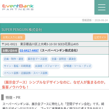
情報更新： 2026-06-24
SUPER PENGUIN 株式会社
お気に入りに追加
公式サイト
〒141-0021 東京都品川区上大崎3-10-50 SEED花房山405
03-6417-4497
（スーパーペンギン株式会社）
企画・制作・運営
展示会ブース設営
会議・説明会・講演会
サイン・看板・印刷関連
出演者・パフォーマー
SP関連・ツール・グッズ
イベント装飾・店舗装飾・スペース装飾
〔展示会ブース〕シンプルなデザインなのに、なぜ人が集まるのか。
集客ノウハウも！
特徴・PR
スーパーペンギンは、展示会ブースに特化した「空間デザイン会社」です。綺
麗なデザインだけではなく、ブースに来場者を多く呼び込む考え方をお伝えし