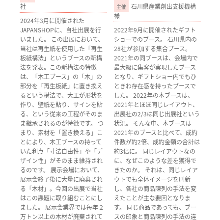
社
石川県産業創出支援機構
様
2024年3月に開催された
JAPANSHOPに、自社出展を行
2022年9月に開催されたギフト
いました。 この出展において、
ショーでのブース。 石川県内の
当社は再生紙を使用した「再生
28社が参加する集合ブース。
板紙構法」というブースの新構
2021年の同ブースは、会場内で
法を発表。この新構法の特徴
最大級に集客が実現したブース
は、「木工ブース」の「木」の
となり、ギフトショー内でもひ
部分を「再生板紙」に置き換え
ときわ存在感を持ったブースで
るという構法で、大工が形状を
した。 2022年の本ブースは、
作り、壁紙を貼り、サインを貼
2021年とほぼ同じレイアウト、
る、という従来の工程がそのま
出展社の2/3は同じ出展社という
ま継承されるのが特徴です。 つ
状況。 そんな中、本ブースは
まり、素材を「置き換える」こ
2021年のブースと比べて、成約
とにより、木工ブースの持って
件数が約2倍、成約金額の合計は
いた利点「寸法自由性」や「デ
約3倍に。 同じレイアウトなの
ザイン性」がそのまま維持され
に、なぜこのような差を獲得で
るのです。 展示会場において、
きたのか。 それは、同じレイア
展示会終了後に大量に廃棄され
ウトでも全体イメージを刷新
る「木材」。今回の出展で当社
し、各社の商品陳列の手法を変
はこの課題に取り組むことにし
えたことが主な要因となりま
ました。 展示会業界では毎年２
す。 同じ商品であっても、ブー
万トン以上の木材が廃棄されて
スの印象と商品陳列の手法の違