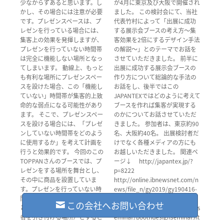
少なからずあると思います。し
が4月に東京及び大阪で開催され
かし、その場合には注意が必要
ました。 この検討会にて、当社
です。プレゼンスペースは、プ
代表竹村によって「出展に成功
レゼンを行っている場合には、
する展示会ブースの考え方～集
集客上の効果を発揮しますが、
客効果を2倍にするデザイン手法
プレゼンを行っていない時間帯
の解説～」とのテーマでお話を
は完全に機能しない場所となっ
させていただきました。 前半に
てしまいます。 動線上、もっと
出展に成功する展示会ブースの
も有利な場所にプレゼンスペー
作り方について総論的な手法の
スを設けた場合、この「機能し
お話をし、後半ではこの
ていない」時間帯が集客的上致
JAPANTEXではどのように考えて
命的な弱点になる可能性があり
ブースを作れば集客が実現する
ます。 そこで、プレゼンスペー
のかについてお話させていただ
スを設ける場合には、「プレゼ
きました。 参加者は、東京約90
ンしていない時間帯をどのよう
名、大阪約40名。 出展検討者だ
に使用するか」を考えて計画を
けでなく各種メディアの方にも
行うと効果的です。 今回のこの
お越しいただきました。 関連ペ
TOPPANさんのブースでは、プ
ージ↓ http://japantex.jp/?
レゼンをする場所を舞台とし、
p=8222
その中に商品を設置していま
http://online.ibnewsnet.com/n
す。プレゼンを行っていない時
ews/file_n/gy2019/gy190416-
間帯には来場者が自由に見るこ
01.html 当社セミナーについて
この会社へお問い合わせ
とが出来る場所（通路際で来場
https://www.superpenguin.jp/s
者を引き付ける場所）とするこ
eminar/boothdesignseminar.ht