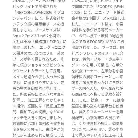
2026年1月21日から23日に東京
2025年3月に東京ビックサイト
ビッグサイトで開催された
で開催された「FOODEX JAPAN
「NEPCON JAPAN2026 ネプコ
2025」にて、ユニ・フード株式
ンジャパン」にて、株式会社サ
会社様の2小間ブースを担当しま
ンテック様の展示会ブースを担
した。ユニ・フード様は、小袋
当しました。ブースサイズは
調味料を手がける専門メーカー
6m×2.7m×2.7mの2小間で、
で、今回は食品・飲料の総合展
同社は東棟「機械加工EXPO」に
示会であるFOODEX JAPANに初
出展しました。 エレクトロニク
出展されました。 ブースは、同
ス関連の展示会ではブルー系の
社パンフレットのイメージに合
ブースが多く見られるため、昨
わせ、黄色・ブルー・赤文字・
年に続きショッキングピンクを
グリーンを用いて構成。右半分
アクセントカラーとして採用。
を試食コーナー、左半分を小袋
メイン通路から少し入った位置
調味料の展示コーナーとし、来
でも目に留まりやすいよう、左
場者が試食をきっかけに自然と
右の壁面を印象的に見せまし
ブース内へ入り、奥へ進みなが
た。斜め看板には大きな写真を
ら商品展示へ抜ける動線を設計
配置し、加工工程をわかりやす
しました。 試食コーナーには冷
く紹介。壁面には「微細加工専
蔵庫を組み込んだ展示台を設置
門、難加工材の切断」などのキ
し、具入りフルーツゼリーを無
ャッチを大きく掲出しました。
料配布。小袋調味料の展示で
通路際には加工事例の円盤を角
は、くり抜き棚や照明、傾斜を
度を揃えて展示し、来場者が気
つけた展示台を用い、袋の中身
軽に足を止められる構成にしま
まで見えやすいように工夫しま