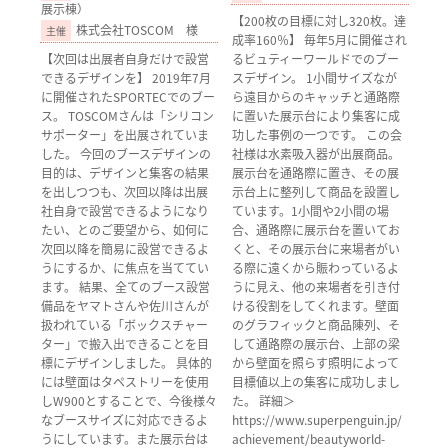
展示棟）
【200枚の目標に対し320枚。達
株式会社TOSCOM 様
成率160％】 毎年5月に開催され
【次回は出展者自身だけで設営
るビュティーワールドでのブー
できるデザインを】 2019年7月
スデザイン。 1小間サイズなが
に開催されたSPORTECでのブー
ら遠目からのキャッチと通路際
ス。 TOSCOMさんは「シリコン
に置いた展示台により集客に成
サポーター」を出展されていま
功した事例の一つです。 この会
した。 今回のブースデザインの
社様は水素吸入器が出展商品。
目的は、デザインと集客の結果
展示台を通路際に置き、その展
を出しつつも、次回以降は出展
示台上に整列して商品を設置し
社自身で設営できるようになり
ています。1小間や2小間の場
たい、とのご要望から、如何に
合、通路際に展示台を置いてお
次回以降を簡易に設営できるよ
くと、その展示台に来場者がい
うにするか、に焦点を当ててい
る際に遠くから賑わっているよ
ます。 結果、全てのブース設営
うに見え、他の来場者を引き付
備品をヤマトさんや佐川さんが
ける役割をしてくれます。壁面
扱われている「ボックスチャー
のグラフィックと商品陳列、そ
ター」で搬入出できることを目
して通路際の展示台、上部の梁
標にデザインしました。 具体的
から壁面を照らす照明によって
には壁面はタペストリーを使用
目標値以上の集客に成功しまし
しW900とすることで、今後様々
た。 詳細＞
なブースサイズに対応できるよ
https://www.superpenguin.jp/
うにしています。また展示台は
achievement/beautyworld-