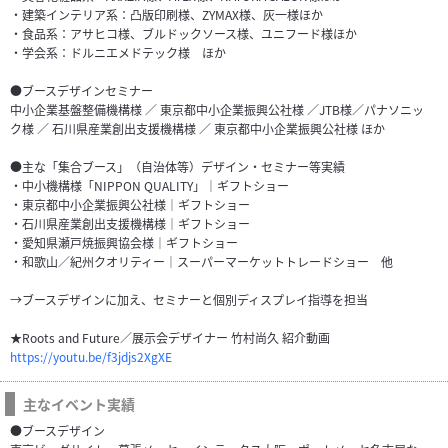
・建築インテリア系：凸版印刷様、ZYMAX様、灰一様ほか
・食品系：アサヒコ様、ブルドックソース様、ユニフード様ほか
・学会系：ドルニエメドテック様 ほか
●ブースデザインセミナー
中小企業基盤整備機構様 ／ 東京都中小企業振興公社様 ／JTB様／パナソニッ
ク様 ／ 石川県産業創出支援機構様 ／ 東京都中小企業振興公社様 ほか
●主な「集合ブース」（自治体等）デザイン・セミナー等実績
・中小機構様「NIPPON QUALITY」｜ギフトショー
・東京都中小企業振興公社様｜ギフトショー
・石川県産業創出支援機構様｜ギフトショー
・愛知県瀬戸焼振興協会様｜ギフトショー
・和歌山／紀州クオリティー｜スーパーマーケットトレードショー 他
→ブースデザインに加え、セミナーと個別ディスプレイ指導を担当
★Roots and Future／展示会デザイナー 竹村尚久 紹介動画
https://youtu.be/f3jdjs2XgXE
主なイベント実績
●ブースデザイン