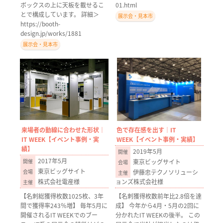
ボックスの上に天板を載せるこ
01.html
とで構成しています。 詳細＞
展示会・見本市
https://booth-
design.jp/works/1881
展示会・見本市
来場者の動線に合わせた形状｜
色で存在感を出す｜IT
IT WEEK【イベント事例・実
WEEK【イベント事例・実績】
績】
2019年5月
2017年5月
東京ビッグサイト
東京ビッグサイト
伊藤忠テクノソリューシ
株式会社電産様
ョンズ株式会社様
【名刺総獲得枚数1025枚、3年
【名刺獲得枚数前年比2.8倍を達
間で獲得率243％増】 毎年5月に
成】 今年から4月・5月の2回に
開催されるIT WEEKでのブー
分かれたIT WEEKの後半。 この