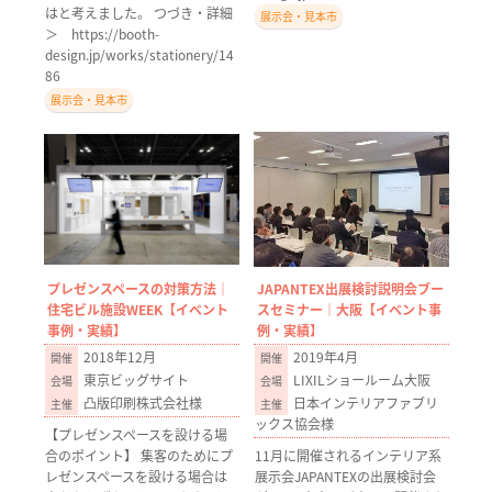
はと考えました。 つづき・詳細
展示会・見本市
＞ https://booth-
design.jp/works/stationery/14
86
展示会・見本市
プレゼンスペースの対策方法｜
JAPANTEX出展検討説明会ブー
住宅ビル施設WEEK【イベント
スセミナー｜大阪【イベント事
事例・実績】
例・実績】
2018年12月
2019年4月
東京ビッグサイト
LIXILショールーム大阪
凸版印刷株式会社様
日本インテリアファブリ
ックス協会様
【プレゼンスペースを設ける場
合のポイント】 集客のためにプ
11月に開催されるインテリア系
レゼンスペースを設ける場合は
展示会JAPANTEXの出展検討会