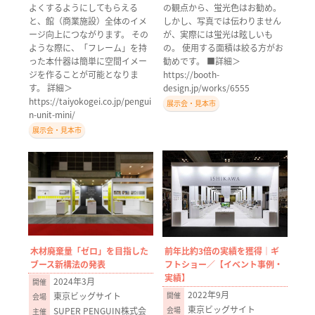
よくするようにしてもらえる
の観点から、蛍光色はお勧め。
と、館（商業施設）全体のイメ
しかし、写真では伝わりません
ージ向上につながります。 その
が、実際には蛍光は眩しいも
ような際に、「フレーム」を持
の。 使用する面積は絞る方がお
った本什器は簡単に空間イメー
勧めです。 ■詳細＞
ジを作ることが可能となりま
https://booth-
す。 詳細＞
design.jp/works/6555
https://taiyokogei.co.jp/pengui
展示会・見本市
n-unit-mini/
展示会・見本市
木材廃棄量「ゼロ」を目指した
前年比約3倍の実績を獲得｜ギ
ブース新構法の発表
フトショー／【イベント事例・
実績】
2024年3月
2022年9月
東京ビッグサイト
東京ビッグサイト
SUPER PENGUIN株式会