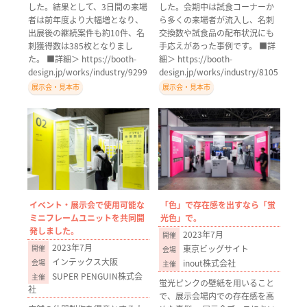
した。結果として、3日間の来場
した。会期中は試食コーナーか
者は前年度より大幅増となり、
ら多くの来場者が流入し、名刺
出展後の継続案件も約10件、名
交換数や試食品の配布状況にも
刺獲得数は385枚となりまし
手応えがあった事例です。 ■詳
た。 ■詳細＞ https://booth-
細＞ https://booth-
design.jp/works/industry/9299
design.jp/works/industry/8105
展示会・見本市
展示会・見本市
イベント・展示会で使用可能な
「色」で存在感を出すなら「蛍
ミニフレームユニットを共同開
光色」で。
発しました。
2023年7月
2023年7月
東京ビッグサイト
インテックス大阪
inout株式会社
SUPER PENGUIN株式会
蛍光ピンクの壁紙を用いること
社
で、展示会場内での存在感を高