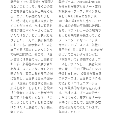
展示会（BtoB商談会）が開催さ
集合ブース。 2019年は2017年
れないことにより、多くの企業
から当社が集客セミナー・事前
が自社商品の販促が出来なくな
対策講座・ブースデザインを担
る、といった事態となりまし
当してから3回目となります。
た。特に地方の企業は東京に行
2016年の第1回から比べて、32
くことができず、自社の商品を
社の成約金額の平均値は数倍に
各種店舗のバイヤーさんに見て
なり、ギフトショーの会場内で
いただけない、という状況とな
もっとも来場者が集まっている
りました。一方で、展示会業界
プロジェクトになっています。
においても、展示会のブースを
今回のこのブースでは、各社の
施工する「職人」の方々にとっ
展示台をL型に設定し、来場者が
ても死活問題に。そこで、「展
近づいてこないタイミングは
示会場には商品のみ。出展者は
「横を向いて」待機するようブ
おらず、来場者のみの展示会が
ースをデザインし、出展者説明
あれば、よいのでないか」との
会の席で、その「使い方」をお
観点から、商品のみを展示会場
伝えしました。 複数社が集まる
に設置し、出展者は日本全国か
合同ブースは、出展者の「待機
ら、「遠隔」で参加する展示会
方法」と「コミュニケーショ
形式を考え出しました。普段は
ン」が最終的な成否を左右しま
「主催者」ではない当社が今回
す。当社では、ブースのデザイ
敢えて「主催者」となり、「こ
ンだけでなく、集客セミナーを
のようにしては？」と社会に投
同時に行うことで、出展者の成
げかけた「出展者のいない展示
功を確実なものにしています。
会」です。
詳細はこちら→