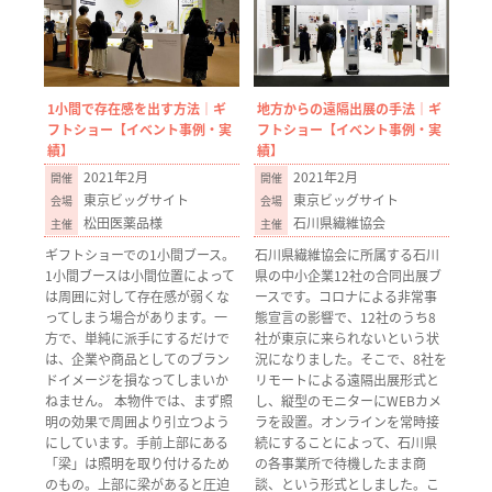
1小間で存在感を出す方法｜ギ
地方からの遠隔出展の手法｜ギ
フトショー【イベント事例・実
フトショー【イベント事例・実
績】
績】
2021年2月
2021年2月
東京ビッグサイト
東京ビッグサイト
松田医薬品様
石川県繊維協会
ギフトショーでの1小間ブース。
石川県繊維協会に所属する石川
1小間ブースは小間位置によって
県の中小企業12社の合同出展ブ
は周囲に対して存在感が弱くな
ースです。コロナによる非常事
ってしまう場合があります。一
態宣言の影響で、12社のうち8
方で、単純に派手にするだけで
社が東京に来られないという状
は、企業や商品としてのブラン
況になりました。そこで、8社を
ドイメージを損なってしまいか
リモートによる遠隔出展形式と
ねません。 本物件では、まず照
し、縦型のモニターにWEBカメ
明の効果で周囲より引立つよう
ラを設置。オンラインを常時接
にしています。手前上部にある
続にすることによって、石川県
「梁」は照明を取り付けるため
の各事業所で待機したまま商
のもの。上部に梁があると圧迫
談、という形式としました。こ