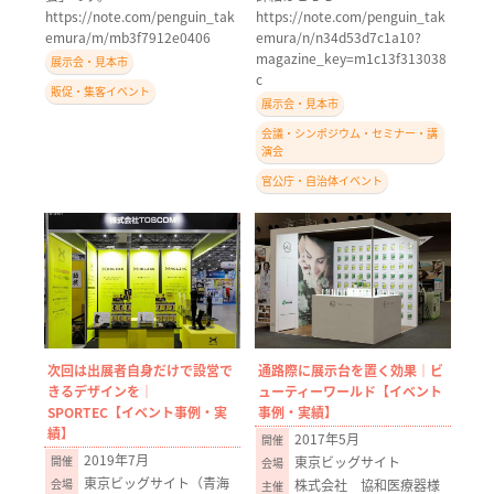
https://note.com/penguin_tak
https://note.com/penguin_tak
emura/m/mb3f7912e0406
emura/n/n34d53d7c1a10?
magazine_key=m1c13f313038
展示会・見本市
c
販促・集客イベント
展示会・見本市
会議・シンポジウム・セミナー・講
演会
官公庁・自治体イベント
次回は出展者自身だけで設営で
通路際に展示台を置く効果｜ビ
きるデザインを｜
ューティーワールド【イベント
SPORTEC【イベント事例・実
事例・実績】
績】
2017年5月
2019年7月
東京ビッグサイト
東京ビッグサイト（青海
株式会社 協和医療器様