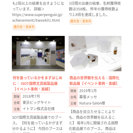
も2倍以上の結果を出すようにな
3日間の出展の結果、名刺獲得枚
っています。 詳細＞
数は358枚。 昨年の獲得枚数よ
https://www.superpenguin.jp/
り2.8倍を達成しました。
achievement/itweek01.html
展示会・見本市
展示会・見本市
何を扱っているかをまずはじめ
商品の世界観を伝える｜国際化
に｜ ISOT国際文具紙製品展
粧品展【イベント事例・実績】
【イベント事例・実績】
2019年1月
2018年7月
幕張メッセ
東京ビッグサイト
Natura-Salon様
イトマン株式会社様
【商品を目立たせることより
SOT国際文具紙製品展でのブー
も、商品の世界観を伝えるこ
ス。 【何を扱っているかがまず
と】 毎年1月に開催される国際
分かるように】 今回のブースは
化粧品展でのブース。 商品は