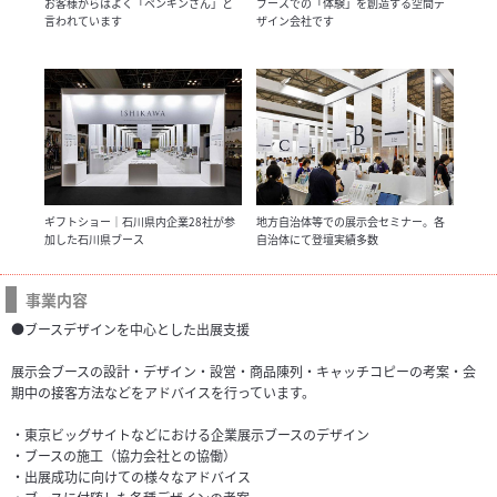
お客様からはよく「ペンギンさん」と
ブースでの「体験」を創造する空間デ
言われています
ザイン会社です
ギフトショー｜石川県内企業28社が参
地方自治体等での展示会セミナー。各
加した石川県ブース
自治体にて登壇実績多数
事業内容
●ブースデザインを中心とした出展支援
展示会ブースの設計・デザイン・設営・商品陳列・キャッチコピーの考案・会
期中の接客方法などをアドバイスを行っています。
・東京ビッグサイトなどにおける企業展示ブースのデザイン
・ブースの施工（協力会社との協働）
・出展成功に向けての様々なアドバイス